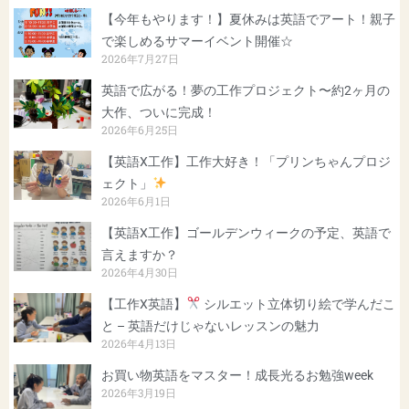
【今年もやります！】夏休みは英語でアート！親子
で楽しめるサマーイベント開催☆
2026年7月27日
英語で広がる！夢の工作プロジェクト〜約2ヶ月の
大作、ついに完成！
2026年6月25日
【英語X工作】工作大好き！「プリンちゃんプロジ
ェクト」
2026年6月1日
【英語X工作】ゴールデンウィークの予定、英語で
言えますか？
2026年4月30日
【工作X英語】
シルエット立体切り絵で学んだこ
と – 英語だけじゃないレッスンの魅力
2026年4月13日
お買い物英語をマスター！成長光るお勉強week
2026年3月19日