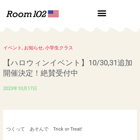
内
容
を
ス
キ
ッ
イベント
,
お知らせ
,
小学生クラス
プ
【ハロウィンイベント】10/30,31追加
開催決定！絶賛受付中
2023年10月17日
つくって あそんで Trick or Treat!