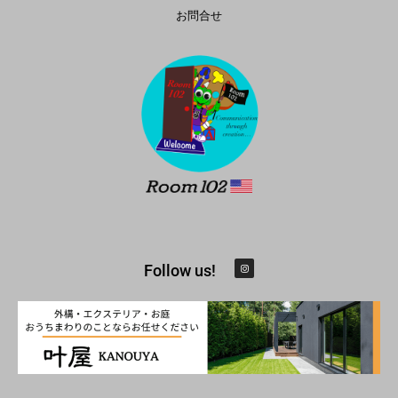
お問合せ
I
Follow us!
n
s
t
a
g
r
a
m