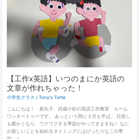
語】
い
つ
の
ま
に
か
英
語
の
【工作x英語】いつのまにか英語の
文
文章が作れちゃった！
章
が
小学生クラス
/
Tony's Turtle
作
こんにちは！ 新丸子、武蔵小杉の英語工作教室 ルーム
れ
ワンオートゥーです。 あっという間に３月も半ば。 日差し
ち
も暖かくなり、ワクワクする季節がやってきますね！ なに
ゃ
か新しいことを始めるタイミングにはぴったりなこの季
っ
節。 r