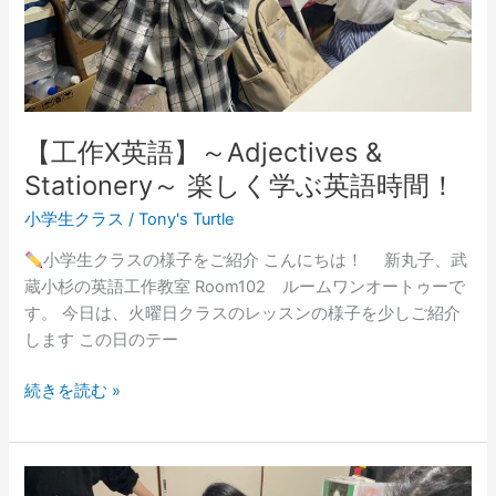
Stationery
～
楽
し
く
学
【工作X英語】～Adjectives &
ぶ
Stationery～ 楽しく学ぶ英語時間！
英
語
小学生クラス
/
Tony's Turtle
時
小学生クラスの様子をご紹介 こんにちは！ 新丸子、武
間！
蔵小杉の英語工作教室 Room102 ルームワンオートゥーで
す。 今日は、火曜日クラスのレッスンの様子を少しご紹介
します この日のテー
続きを読む »
【工