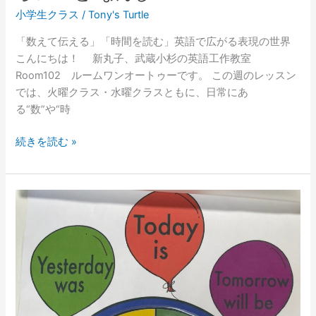
小学生クラス
/
Tony's Turtle
「数えて伝える」「時間を読む」英語で広がる表現の世界
こんにちは！ 新丸子、武蔵小杉の英語工作教室
Room102 ルームワンオートゥーです。 この週のレッスン
では、火曜クラス・水曜クラスともに、日常にあ
る“数”や“時
続きを読む »
【工
作
X
英
語】
曜
日