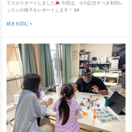
ラスがスタートしました
今回は、その記念すべき初回レ
始
ッスンの様子をレポートします！ &#
ま
り
続きを読む »
ま
し
た
【体
験
レ
ッ
ス
ン
レ
ポ
ー
ト】
5
歳
の