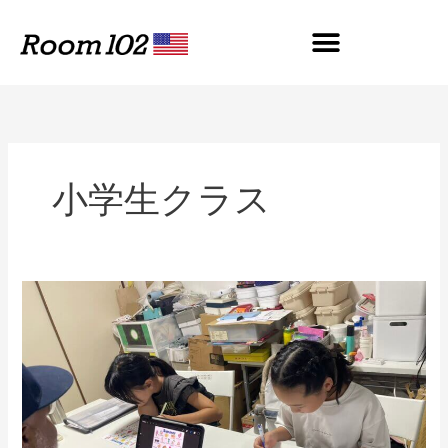
内
容
を
ス
キ
ッ
プ
小学生クラス
【工
作
ｘ
英
語】
Hello
again!