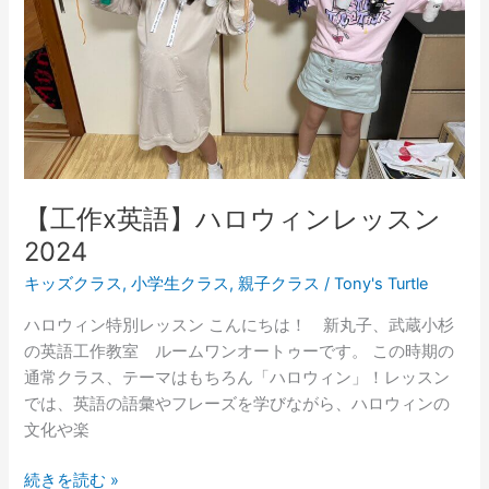
ロ
ウ
ィ
ン
レ
ッ
ス
ン
【工作x英語】ハロウィンレッスン
2024
2024
キッズクラス
,
小学生クラス
,
親子クラス
/
Tony's Turtle
ハロウィン特別レッスン こんにちは！ 新丸子、武蔵小杉
の英語工作教室 ルームワンオートゥーです。 この時期の
通常クラス、テーマはもちろん「ハロウィン」！レッスン
では、英語の語彙やフレーズを学びながら、ハロウィンの
文化や楽
続きを読む »