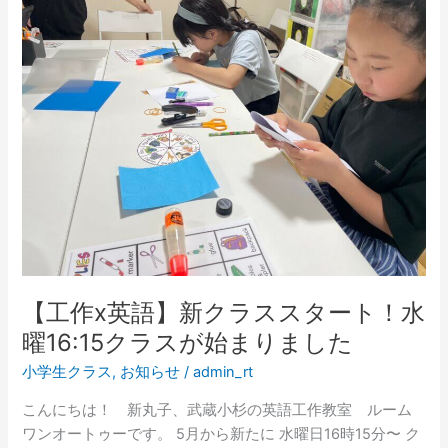
作
x
英
語】
新
ク
ラ
ス
ス
タ
ー
ト！
水
【工作x英語】新クラススタート！水
曜
曜16:15クラスが始まりました
16:15
ク
小学生クラス
,
お知らせ
/
admin_rt
ラ
こんにちは！ 新丸子、武蔵小杉の英語工作教室 ルーム
ス
ワンオートゥーです。 5月から新たに 水曜日16時15分〜 ク
が