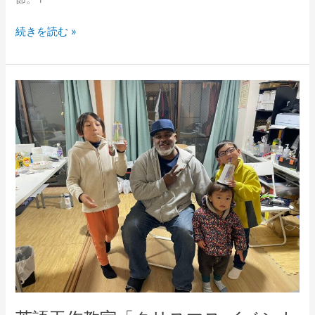
た！
続きを読む »
英
語
工
作
教
室
「ク
リ
ス
マ
ス
イ
ベ
ン