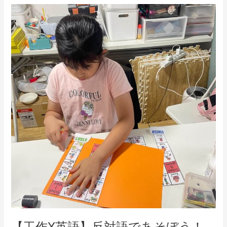
【工
作
X
英
語】
反
対
語
で
あ
そ
ぼ
う！
今
日
は
ス
ゴ
【工作X英語】反対語であそぼう！