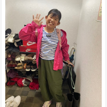
あ
英
ふ
語】
れ
Room102
る
新
ひ
年
と
度
と
ス
き
タ
で
ー
し
ト
た
の
♪
ご
報
告