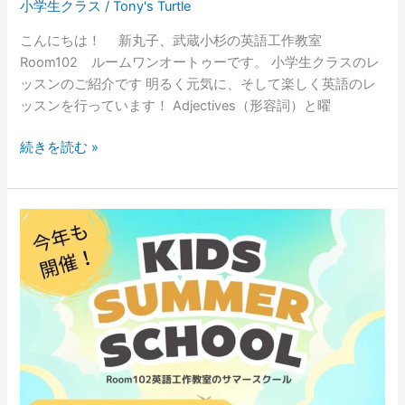
小学生クラス
/
Tony's Turtle
こんにちは！ 新丸子、武蔵小杉の英語工作教室
Room102 ルームワンオートゥーです。 小学生クラスのレ
ッスンのご紹介です 明るく元気に、そして楽しく英語のレ
ッスンを行っています！ Adjectives（形容詞）と曜
続きを読む »
【英
語
工
作
教
室】
サ
マ
ー