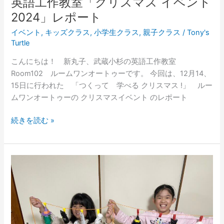
英語工作教室「クリスマス イベント
ト
2024」レポート
2024」
レ
イベント
,
キッズクラス
,
小学生クラス
,
親子クラス
/
Tony's
ポ
Turtle
ー
こんにちは！ 新丸子、武蔵小杉の英語工作教室
ト
Room102 ルームワンオートゥーです。 今回は、12月14、
15日に行われた 「つくって 学べる クリスマス !」 ルー
ムワンオートゥーの クリスマスイベント のレポート
続きを読む »
【工
作
x
英
語】
ハ