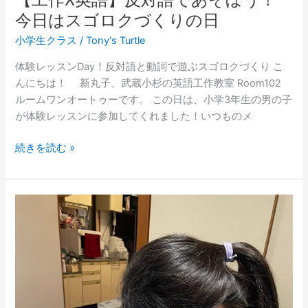
ロ
今日はスゴロクづくりの日
ク
づ
小学生クラス
/
Tony's Turtle
く
体験レッスンDay！反対語と動詞で遊ぶスゴロクづくり こ
り
んにちは！ 新丸子、武蔵小杉の英語工作教室 Room102
の
ルームワンオートゥーです。 この日は、小学3年生の男の子
日
が体験レッスンに参加してくれました！いつものメ
続きを読む »
【工
作
X
英
語】
英
語