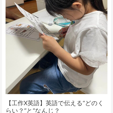
で
伝
え
る“ど
の
く
ら
い？”と“な
ん
じ？
【工作X英語】英語で伝える“どのく
らい？”と“なんじ？