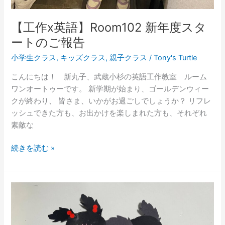
【工作x英語】Room102 新年度スタ
ートのご報告
小学生クラス
,
キッズクラス
,
親子クラス
/
Tony's Turtle
こんにちは！ 新丸子、武蔵小杉の英語工作教室 ルーム
ワンオートゥーです。 新学期が始まり、ゴールデンウィー
クが終わり、 皆さま、いかがお過ごしでしょうか？ リフレ
ッシュできた方も、お出かけを楽しまれた方も、それぞれ
素敵な
続きを読む »
【工
作
x
英