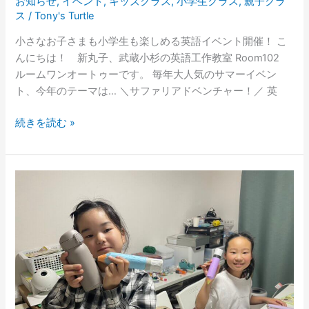
お知らせ
,
イベント
,
キッズクラス
,
小学生クラス
,
親子クラ
ス
/
Tony's Turtle
小さなお子さまも小学生も楽しめる英語イベント開催！ こ
んにちは！ 新丸子、武蔵小杉の英語工作教室 Room102
ルームワンオートゥーです。 毎年大人気のサマーイベン
ト、今年のテーマは… ＼サファリアドベンチャー！／ 英
続きを読む »
【工
作
X
英
語】
～
Adjectives
&