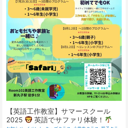
ス
ク
ー
ル
2025
英
語
で
サ
フ
ァ
リ
体
験！
【英語工作教室】サマースクール
2025
英語でサファリ体験！