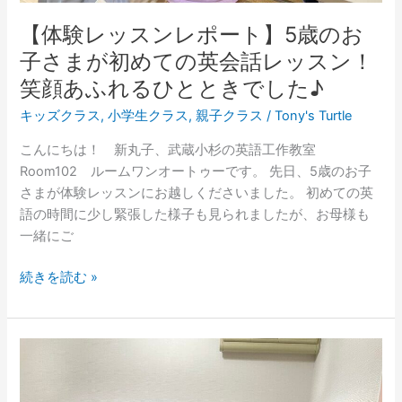
お
【体験レッスンレポート】5歳のお
子
子さまが初めての英会話レッスン！
さ
笑顔あふれるひとときでした♪
ま
が
キッズクラス
,
小学生クラス
,
親子クラス
/
Tony's Turtle
初
こんにちは！ 新丸子、武蔵小杉の英語工作教室
め
Room102 ルームワンオートゥーです。 先日、5歳のお子
て
さまが体験レッスンにお越しくださいました。 初めての英
の
語の時間に少し緊張した様子も見られましたが、お母様も
英
一緒にご
会
話
続きを読む »
レ
ッ
ス
ン！
【工
笑
作
顔
x