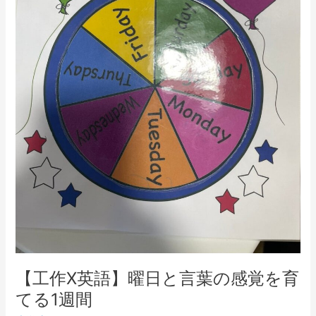
と
言
葉
の
感
覚
を
育
て
る
1
週
間
【工作X英語】曜日と言葉の感覚を育
てる1週間