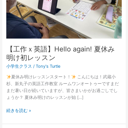
夏
休
み
明
け
初
レ
【工作ｘ英語】Hello again! 夏休み
ッ
明け初レッスン
ス
ン
小学生クラス
/
Tony's Turtle
夏休み明けレッスンスタート！
こんにちは！武蔵小
杉、新丸子の英語工作教室 ルームワンオートゥーですまだ
まだ暑い日が続いていますが、皆さまいかがお過ごしでし
ょうか？ 夏休み明けのレッスンが始 […]
続きを読む »