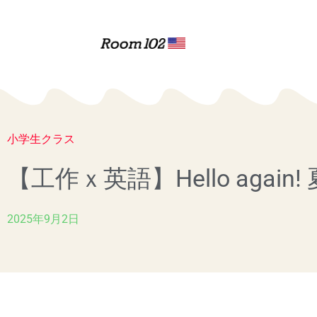
内
容
を
ス
キ
ッ
プ
小学生クラス
【工作ｘ英語】Hello agai
2025年9月2日