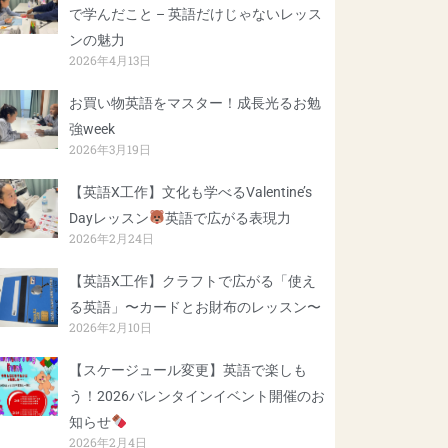
で学んだこと – 英語だけじゃないレッス
ンの魅力
2026年4月13日
お買い物英語をマスター！成長光るお勉
強week
2026年3月19日
【英語X工作】文化も学べるValentine’s
Dayレッスン
英語で広がる表現力
2026年2月24日
【英語X工作】クラフトで広がる「使え
る英語」〜カードとお財布のレッスン〜
2026年2月10日
【スケージュール変更】英語で楽しも
う！2026バレンタインイベント開催のお
知らせ
2026年2月4日