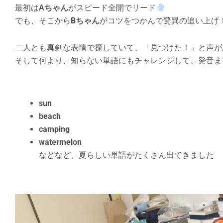
最初は
Aちゃん
がスピード全開でリード
でも、そこから
Bちゃん
がコツをつかんで驚異の追い上げ
二人とも真剣な表情で探していて、「見つけた！」と声が
そして何より、知らない単語にもチャレンジして、発音ま
sun
beach
camping
watermelon
などなど、夏らしい単語がたくさん出てきました